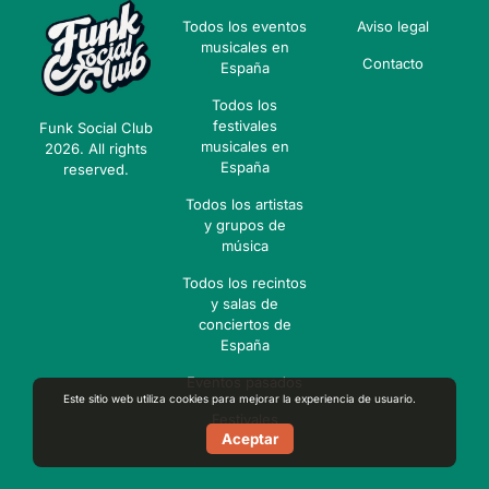
Todos los eventos
Aviso legal
musicales en
Contacto
España
Todos los
festivales
Funk Social Club
musicales en
2026. All rights
España
reserved.
Todos los artistas
y grupos de
música
Todos los recintos
y salas de
conciertos de
España
Eventos pasados
Este sitio web utiliza cookies para mejorar la experiencia de usuario.
Festivales
Aceptar
pasados