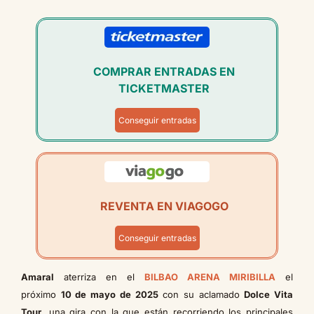
COMPRAR ENTRADAS EN
TICKETMASTER
Conseguir entradas
REVENTA EN VIAGOGO
Conseguir entradas
Amaral
aterriza en el
BILBAO ARENA MIRIBILLA
el
próximo
10 de mayo de 2025
con su aclamado
Dolce Vita
Tour
, una gira con la que están recorriendo los principales