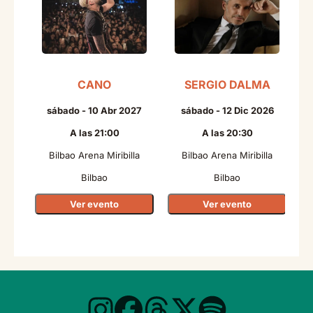
CANO
SERGIO DALMA
T
sábado - 10 Abr 2027
sábado - 12 Dic 2026
A las 21:00
A las 20:30
Bilbao Arena Miribilla
Bilbao Arena Miribilla
Bilbao
Bilbao
Ver evento
Ver evento