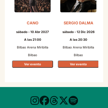
CANO
SERGIO DALMA
T
sábado - 10 Abr 2027
sábado - 12 Dic 2026
A las 21:00
A las 20:30
Bilbao Arena Miribilla
Bilbao Arena Miribilla
Bilbao
Bilbao
Ver evento
Ver evento