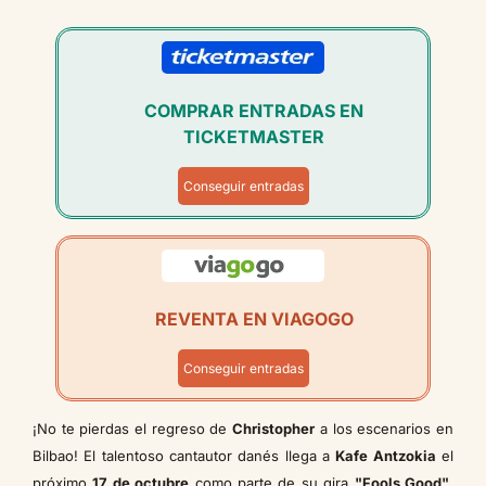
COMPRAR ENTRADAS EN
TICKETMASTER
Conseguir entradas
REVENTA EN VIAGOGO
Conseguir entradas
¡No te pierdas el regreso de
Christopher
a los escenarios en
Bilbao! El talentoso cantautor danés llega a
Kafe Antzokia
el
próximo
17 de octubre
como parte de su gira
"Fools Good"
,