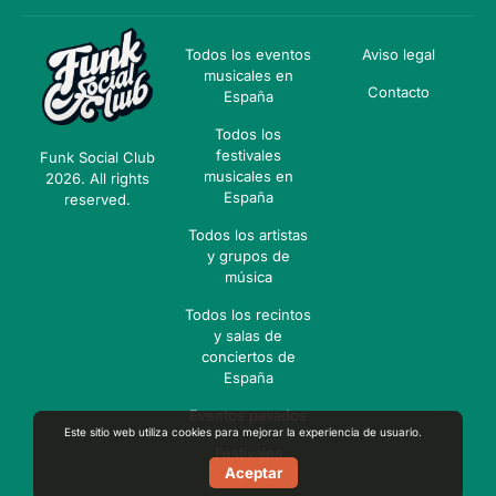
Todos los eventos
Aviso legal
musicales en
Contacto
España
Todos los
festivales
Funk Social Club
musicales en
2026. All rights
España
reserved.
Todos los artistas
y grupos de
música
Todos los recintos
y salas de
conciertos de
España
Eventos pasados
Este sitio web utiliza cookies para mejorar la experiencia de usuario.
Festivales
Aceptar
pasados