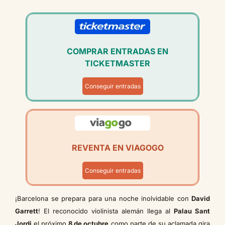
COMPRAR ENTRADAS EN
TICKETMASTER
Conseguir entradas
REVENTA EN VIAGOGO
Conseguir entradas
¡Barcelona se prepara para una noche inolvidable con
David
Garrett
! El reconocido violinista alemán llega al
Palau Sant
Jordi
el próximo
8 de octubre
como parte de su aclamada gira