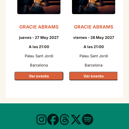
GRACIE ABRAMS
GRACIE ABRAMS
N
jueves - 27 May 2027
viernes - 28 May 2027
A las 21:00
A las 21:00
Palau Sant Jordi
Palau Sant Jordi
Barcelona
Barcelona
Ver evento
Ver evento