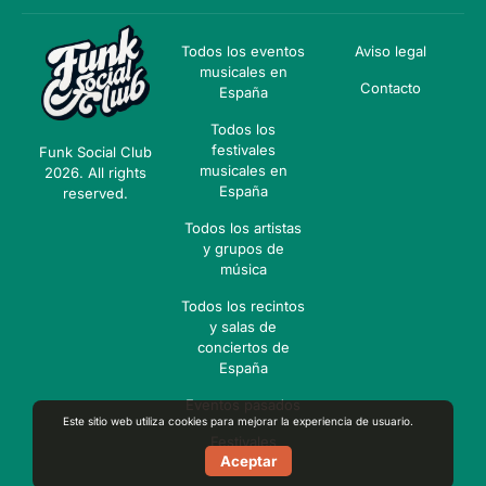
Todos los eventos
Aviso legal
musicales en
Contacto
España
Todos los
festivales
Funk Social Club
musicales en
2026. All rights
España
reserved.
Todos los artistas
y grupos de
música
Todos los recintos
y salas de
conciertos de
España
Eventos pasados
Este sitio web utiliza cookies para mejorar la experiencia de usuario.
Festivales
Aceptar
pasados