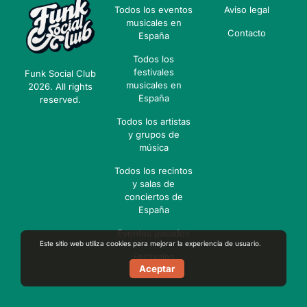
Todos los eventos
Aviso legal
musicales en
Contacto
España
Todos los
festivales
Funk Social Club
musicales en
2026. All rights
España
reserved.
Todos los artistas
y grupos de
música
Todos los recintos
y salas de
conciertos de
España
Eventos pasados
Este sitio web utiliza cookies para mejorar la experiencia de usuario.
Festivales
Aceptar
pasados