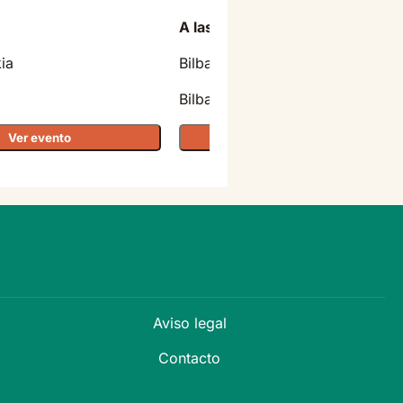
A las 21:00
ia
Bilbao Arena Miribilla
Bilbao
Ver evento
Ver evento
Aviso legal
Contacto