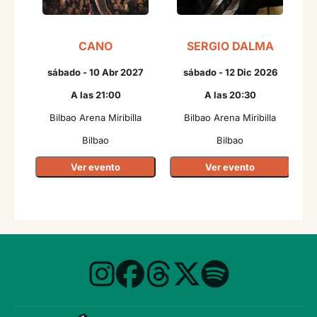
CANO
SERGIO DALMA
T
sábado - 10 Abr 2027
sábado - 12 Dic 2026
A las 21:00
A las 20:30
Bilbao Arena Miribilla
Bilbao Arena Miribilla
Bilbao
Bilbao
Ver evento
Ver evento