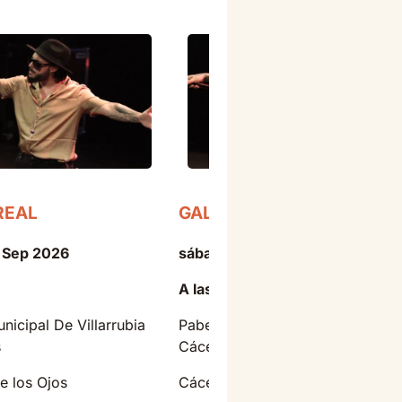
REAL
GALVAN REAL
1 Sep 2026
sábado - 12 Sep 2026
A las 22:00
nicipal De Villarrubia
Pabellón Multiusos Ciudad de
s
Cáceres
de los Ojos
Cáceres