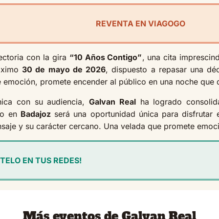
REVENTA EN VIAGOGO
ectoria con la gira
“10 Años Contigo”
, una cita imprescin
óximo
30 de mayo de 2026
, dispuesto a repasar una d
 de emoción, promete encender al público en una noche qu
nica con su audiencia,
Galvan Real
ha logrado consolid
rto en
Badajoz
será una oportunidad única para disfrutar e
saje y su carácter cercano. Una velada que promete emoci
TELO EN TUS REDES!
Más eventos de Galvan Real