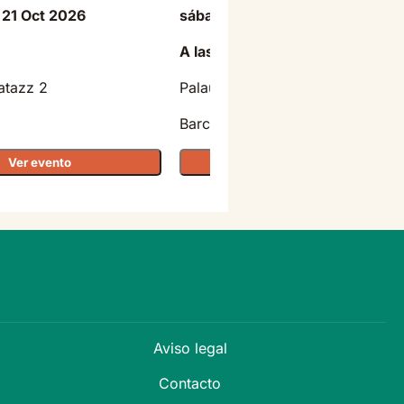
 21 Oct 2026
sábado - 03 Jul 2027
A las 20:30
atazz 2
Palau Sant Jordi
Barcelona
Ver evento
Ver evento
Aviso legal
Contacto