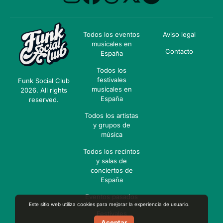
Todos los eventos
Aviso legal
musicales en
Contacto
España
Todos los
festivales
Funk Social Club
musicales en
2026. All rights
España
reserved.
Todos los artistas
y grupos de
música
Todos los recintos
y salas de
conciertos de
España
Eventos pasados
Este sitio web utiliza cookies para mejorar la experiencia de usuario.
Festivales
Aceptar