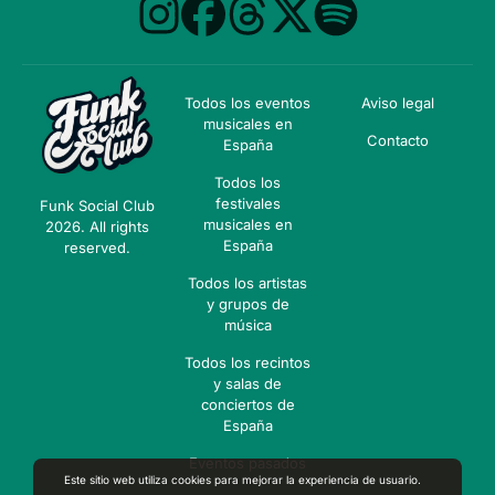
Todos los eventos
Aviso legal
musicales en
Contacto
España
Todos los
festivales
Funk Social Club
musicales en
2026. All rights
España
reserved.
Todos los artistas
y grupos de
música
Todos los recintos
y salas de
conciertos de
España
Eventos pasados
Este sitio web utiliza cookies para mejorar la experiencia de usuario.