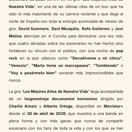
Nuestra Vida'
, en una de las últimas citas de un tour que ha
sido el más importante de su carrera reciente y que llega al
norte de España con toda la energía acumulada de meses de
gira.
David Summers
,
Dani Mezquita
,
Rafa Gutiérrez
y
Javi
Molina
aterrizan en A Coruña para demostrar una vez más
que cuatro décadas sobre los escenarios no han hecho sino
fortalecer su vínculo con el público, con una noche de
pop
rock
en la que clásicos como
"Devuélveme a mi chica"
,
"Venezia"
,
"Marta tiene un marcapasos"
,
"Temblando"
o
"Voy a pasármelo bien"
sonarán más imprescindibles que
nunca.
La gira
'Los Mejores Años de Nuestra Vida'
llega acompañada
de un
largometraje documental homónimo
dirigido por
Charlie Arnaiz
y
Alberto Ortega
, disponible en
Movistar+
desde el
30 de abril de 2026
, que muestra a una banda en
plena forma y con más ganas que nunca de compartir
escenario con los fans de toda la vida y con los que se han