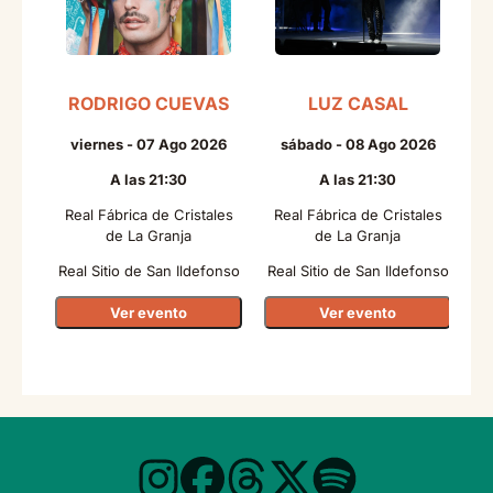
RODRIGO CUEVAS
LUZ CASAL
viernes - 07 Ago 2026
sábado - 08 Ago 2026
A las 21:30
A las 21:30
Real Fábrica de Cristales
Real Fábrica de Cristales
R
de La Granja
de La Granja
Real Sitio de San Ildefonso
Real Sitio de San Ildefonso
Re
Ver evento
Ver evento