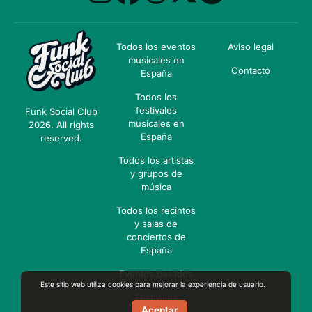
Todos los eventos
Aviso legal
musicales en
Contacto
España
Todos los
festivales
Funk Social Club
musicales en
2026. All rights
España
reserved.
Todos los artistas
y grupos de
música
Todos los recintos
y salas de
conciertos de
España
Eventos pasados
Este sitio web utiliza cookies para mejorar la experiencia de usuario.
Festivales
Aceptar
pasados