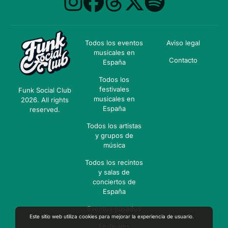
Todos los eventos
Aviso legal
musicales en
Contacto
España
Todos los
festivales
Funk Social Club
musicales en
2026. All rights
España
reserved.
Todos los artistas
y grupos de
música
Todos los recintos
y salas de
conciertos de
España
Eventos pasados
Este sitio web utiliza cookies para mejorar la experiencia de usuario.
Festivales