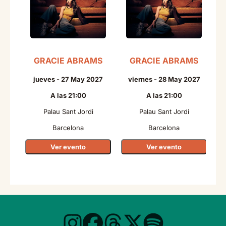
GRACIE ABRAMS
GRACIE ABRAMS
N
jueves - 27 May 2027
viernes - 28 May 2027
A las 21:00
A las 21:00
Palau Sant Jordi
Palau Sant Jordi
Barcelona
Barcelona
Ver evento
Ver evento