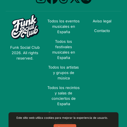
Todos los eventos
Aviso legal
musicales en
Contacto
España
Todos los
festivales
Funk Social Club
musicales en
2026. All rights
España
reserved.
Todos los artistas
y grupos de
música
Todos los recintos
y salas de
conciertos de
España
Eventos pasados
Este sitio web utiliza cookies para mejorar la experiencia de usuario.
Festivales