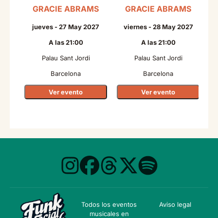
GRACIE ABRAMS
GRACIE ABRAMS
N
jueves - 27 May 2027
viernes - 28 May 2027
A las 21:00
A las 21:00
Palau Sant Jordi
Palau Sant Jordi
Barcelona
Barcelona
Ver evento
Ver evento
Todos los eventos
Aviso legal
musicales en