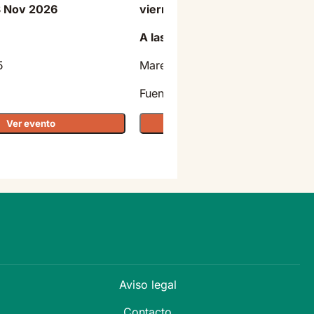
3 Nov 2026
viernes - 21 Ago 2026
A las 22:00
5
Marenostrum Fuengirola
Fuengirola
Ver evento
Ver evento
Aviso legal
Contacto