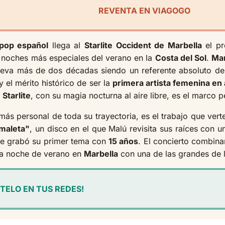
REVENTA EN VIAGOGO
pop español
llega al
Starlite Occident de Marbella
el p
s noches más especiales del verano en la
Costa del Sol
.
Mar
lleva más de dos décadas siendo un referente absoluto d
y el mérito histórico de ser la
primera artista femenina en
l
Starlite
, con su magia nocturna al aire libre, es el marco 
más personal de toda su trayectoria, es el trabajo que ve
maleta"
, un disco en el que Malú revisita sus raíces con u
que grabó su primer tema con
15 años
. El concierto combina
a noche de verano en
Marbella
con una de las grandes de l
TELO EN TUS REDES!