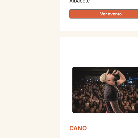
Albacete
Ver evento
CANO