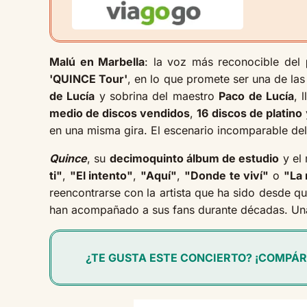
Malú en Marbella
: la voz más reconocible del
'QUINCE Tour'
, en lo que promete ser una de la
de Lucía
y sobrina del maestro
Paco de Lucía
, 
medio de discos vendidos
,
16 discos de platino
en una misma gira. El escenario incomparable de
Quince
, su
decimoquinto álbum de estudio
y el 
ti"
,
"El intento"
,
"Aquí"
,
"Donde te viví"
o
"La 
reencontrarse con la artista que ha sido desde 
han acompañado a sus fans durante décadas. Un
¿TE GUSTA ESTE CONCIERTO? ¡COMPÁR