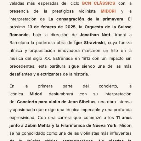
veladas más esperadas del ciclo
BCN CLÀSSICS
con la
presencia de la prestigiosa violinista
MIDORI
y la
interpretación de
La consagración de la primavera
. El
próximo
13 de febrero de 2025
, la
Orquesta de la Suisse
Romande
, bajo la dirección de
Jonathan Nott
, traerá a
Barcelona la poderosa obra de
Ígor Stravinski
, cuya fuerza
rítmica y orquestación innovadora marcaron un hito en la
música del siglo XX. Estrenada en 1913 con un impacto sin
precedentes, esta partitura sigue siendo una de las más
desafiantes y electrizantes de la historia.
En la primera parte del concierto, la
icónica
Midori
deslumbrará con su interpretación
del
Concierto para violín de Jean Sibelius
, una obra intensa
y apasionada que exige una técnica impecable y una profunda
expresividad. Con una carrera que comenzó a los
11 años
junto a Zubin Mehta y la Filarmónica de Nueva York
, Midori
se ha consolidado como una de las violinistas más influyentes
de la música clásica contemporánea.
No pierdas la