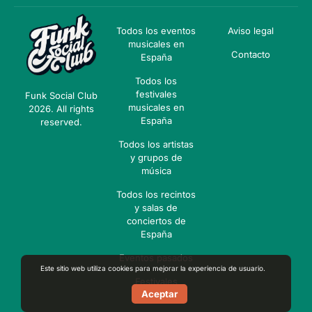
Todos los eventos
Aviso legal
musicales en
Contacto
España
Todos los
festivales
Funk Social Club
musicales en
2026. All rights
España
reserved.
Todos los artistas
y grupos de
música
Todos los recintos
y salas de
conciertos de
España
Eventos pasados
Este sitio web utiliza cookies para mejorar la experiencia de usuario.
Festivales
Aceptar
pasados