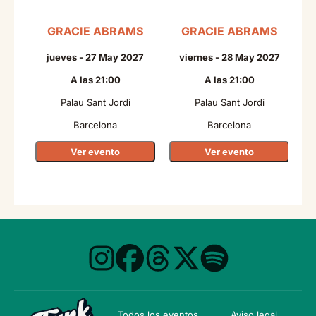
GRACIE ABRAMS
GRACIE ABRAMS
N
jueves - 27 May 2027
viernes - 28 May 2027
A las 21:00
A las 21:00
Palau Sant Jordi
Palau Sant Jordi
Barcelona
Barcelona
Ver evento
Ver evento
Todos los eventos
Aviso legal