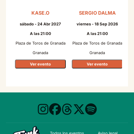
KASE.O
SERGIO DALMA
sábado - 24 Abr 2027
viernes - 18 Sep 2026
A las 21:00
A las 21:00
Plaza de Toros de Granada
Plaza de Toros de Granada
Pl
Granada
Granada
Ver evento
Ver evento
Todos los eventos
Aviso legal