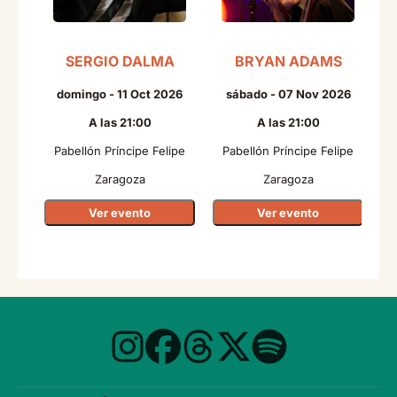
SERGIO DALMA
BRYAN ADAMS
domingo - 11 Oct 2026
sábado - 07 Nov 2026
A las 21:00
A las 21:00
Pabellón Príncipe Felipe
Pabellón Príncipe Felipe
P
Zaragoza
Zaragoza
Ver evento
Ver evento