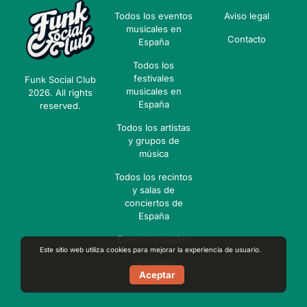
Todos los eventos
Aviso legal
musicales en
Contacto
España
Todos los
festivales
Funk Social Club
musicales en
2026. All rights
España
reserved.
Todos los artistas
y grupos de
música
Todos los recintos
y salas de
conciertos de
España
Eventos pasados
Este sitio web utiliza cookies para mejorar la experiencia de usuario.
Festivales
Aceptar
pasados