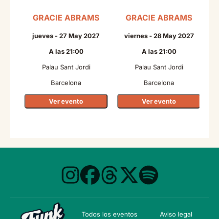
GRACIE ABRAMS
GRACIE ABRAMS
N
jueves - 27 May 2027
viernes - 28 May 2027
A las 21:00
A las 21:00
Palau Sant Jordi
Palau Sant Jordi
Barcelona
Barcelona
Ver evento
Ver evento
Todos los eventos
Aviso legal