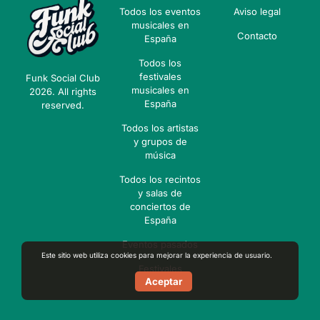
Todos los eventos
Aviso legal
musicales en
Contacto
España
Todos los
festivales
Funk Social Club
musicales en
2026. All rights
España
reserved.
Todos los artistas
y grupos de
música
Todos los recintos
y salas de
conciertos de
España
Eventos pasados
Este sitio web utiliza cookies para mejorar la experiencia de usuario.
Festivales
Aceptar
pasados