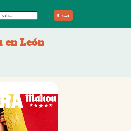
Buscar
u en León