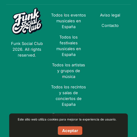
Todos los eventos
Aviso legal
musicales en
Contacto
España
Todos los
festivales
Funk Social Club
musicales en
2026. All rights
España
reserved.
Todos los artistas
y grupos de
música
Todos los recintos
y salas de
conciertos de
España
Eventos pasados
Este sitio web utiliza cookies para mejorar la experiencia de usuario.
Festivales
Aceptar
pasados