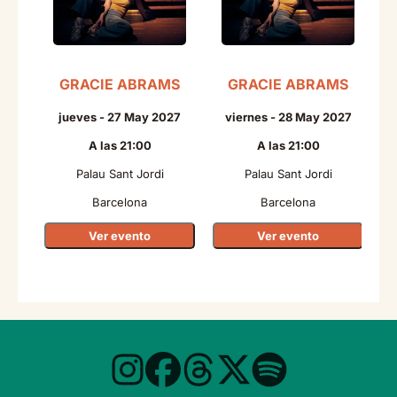
GRACIE ABRAMS
GRACIE ABRAMS
N
jueves - 27 May 2027
viernes - 28 May 2027
A las 21:00
A las 21:00
Palau Sant Jordi
Palau Sant Jordi
Barcelona
Barcelona
Ver evento
Ver evento