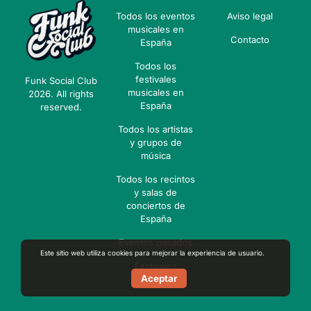
Todos los eventos
Aviso legal
musicales en
Contacto
España
Todos los
festivales
Funk Social Club
musicales en
2026. All rights
España
reserved.
Todos los artistas
y grupos de
música
Todos los recintos
y salas de
conciertos de
España
Eventos pasados
Este sitio web utiliza cookies para mejorar la experiencia de usuario.
Festivales
Aceptar
pasados