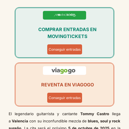
COMPRAR ENTRADAS EN
MOVINGTICKETS
Conseguir entradas
REVENTA EN VIAGOGO
Conseguir entradas
El legendario guitarrista y cantante
Tommy Castro
llega
a
Valencia
con su inconfundible mezcla de
blues, soul y rock
sureño
. La cita será el próximo
5 de octubre de 2025
en la