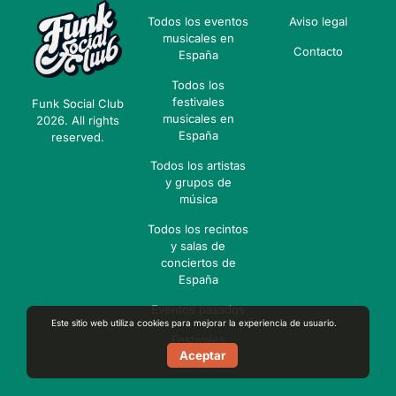
Todos los eventos
Aviso legal
musicales en
Contacto
España
Todos los
festivales
Funk Social Club
musicales en
2026. All rights
España
reserved.
Todos los artistas
y grupos de
música
Todos los recintos
y salas de
conciertos de
España
Eventos pasados
Este sitio web utiliza cookies para mejorar la experiencia de usuario.
Festivales
Aceptar
pasados