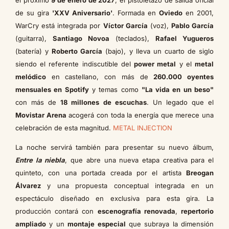
de su gira
'XXV Aniversario'
. Formada en
Oviedo
en 2001,
WarCry está integrada por
Víctor García
(voz),
Pablo García
(guitarra),
Santiago Novoa
(teclados),
Rafael Yugueros
(batería) y
Roberto García
(bajo), y lleva un cuarto de siglo
siendo el referente indiscutible del
power metal
y el
metal
melódico
en castellano, con más de
260.000 oyentes
mensuales en Spotify
y temas como
"La vida en un beso"
con más de
18 millones de escuchas
. Un legado que el
Movistar Arena
acogerá con toda la energía que merece una
celebración de esta magnitud.
METAL INJECTION
La noche servirá también para presentar su nuevo álbum,
Entre la niebla
, que abre una nueva etapa creativa para el
quinteto, con una portada creada por el artista
Breogan
Álvarez
y una propuesta conceptual integrada en un
espectáculo diseñado en exclusiva para esta gira. La
producción contará con
escenografía renovada
,
repertorio
ampliado
y un
montaje especial
que subraya la dimensión