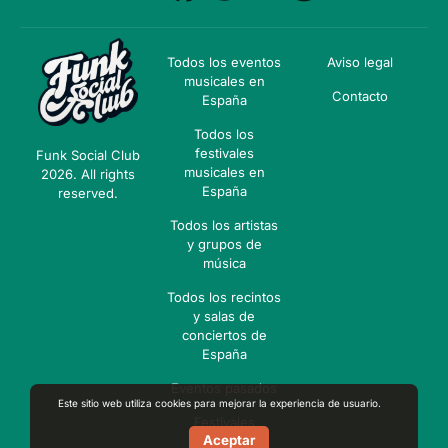
Todos los eventos
Aviso legal
musicales en
Contacto
España
Todos los
festivales
Funk Social Club
musicales en
2026. All rights
España
reserved.
Todos los artistas
y grupos de
música
Todos los recintos
y salas de
conciertos de
España
Eventos pasados
Este sitio web utiliza cookies para mejorar la experiencia de usuario.
Festivales
Aceptar
pasados