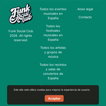
Todos los eventos
Aviso legal
musicales en
Contacto
España
Todos los
festivales
Funk Social Club
musicales en
2026. All rights
España
reserved.
Todos los artistas
y grupos de
música
Todos los recintos
y salas de
conciertos de
España
Eventos pasados
Este sitio web utiliza cookies para mejorar la experiencia de usuario.
Festivales
Aceptar
pasados