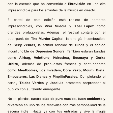
con la esencia que ha convertido a
Ebrovisión
en una cita
imprescindible para los amantes de la música en directo.
El cartel de esta edición está repleto de nombres
imprescindibles, con
Viva Suecia
y
Xoel López
como
grandes protagonistas. Además, el festival contará con el
post-punk de
The Murder Capital
, la energía incombustible
de
Sexy Zebras
, la actitud rebelde de
Hinds
y el sonido
inconfundible de
Depresión Sonora
. También estarán bandas
como
Airbag, Veintiuno, Kokoshca, Besmaya y Gorka
Urbizu
, además de propuestas frescas y contundentes
como
Meatbodies, Los Invaders, Cora Yako, Mourn, Biela,
Embusteros, Las Dianas y PinpilinPussies
. Completando el
cartel,
Toldos Verdes
y
Joseluis
prometen sorprender al
público con su talento emergente.
No te pierdas
cuatro días de pura música, buen ambiente y
diversión
en uno de los festivales con más personalidad de la
escena indie. ¡Hazte ya con tus entradas y vive la magia