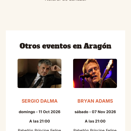
Otros eventos en Aragón
SERGIO DALMA
BRYAN ADAMS
domingo - 11 Oct 2026
sábado - 07 Nov 2026
A las 21:00
A las 21:00
Pabellón Príncipe Felipe
Pabellón Príncipe Felipe
P