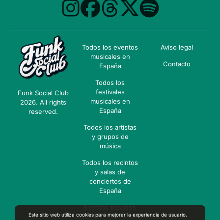
Todos los eventos
Aviso legal
musicales en
Contacto
España
Todos los
festivales
Funk Social Club
musicales en
2026. All rights
España
reserved.
Todos los artistas
y grupos de
música
Todos los recintos
y salas de
conciertos de
España
Eventos pasados
Este sitio web utiliza cookies para mejorar la experiencia de usuario.