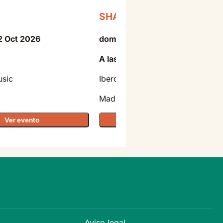
SHAKIRA
2 Oct 2026
domingo - 11 Oct 2026
A las 20:30
usic
Iberdrola Music
Madrid
Ver evento
Ver evento
Aviso legal