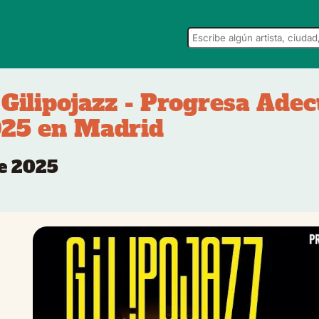
 Gilipojazz - Progresa Ad
025 en Madrid
de 2025