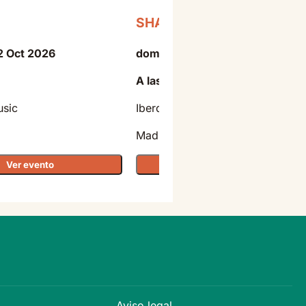
SHAKIRA
2 Oct 2026
domingo - 11 Oct 2026
A las 20:30
usic
Iberdrola Music
Madrid
Ver evento
Ver evento
Aviso legal