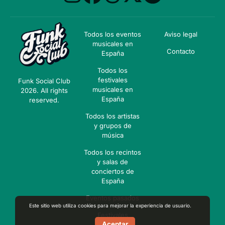
Todos los eventos
Aviso legal
musicales en
Contacto
España
Todos los
festivales
Funk Social Club
musicales en
2026. All rights
España
reserved.
Todos los artistas
y grupos de
música
Todos los recintos
y salas de
conciertos de
España
Eventos pasados
Este sitio web utiliza cookies para mejorar la experiencia de usuario.
Festivales
Aceptar
pasados