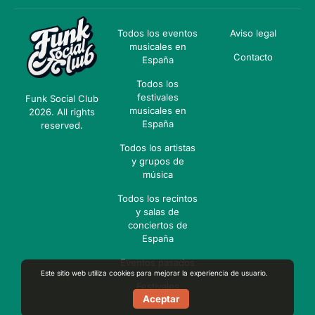
Todos los eventos
Aviso legal
musicales en
Contacto
España
Todos los
festivales
Funk Social Club
musicales en
2026. All rights
España
reserved.
Todos los artistas
y grupos de
música
Todos los recintos
y salas de
conciertos de
España
Eventos pasados
Este sitio web utiliza cookies para mejorar la experiencia de usuario.
Festivales
Aceptar
pasados