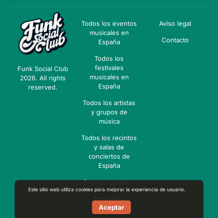
Todos los eventos
Aviso legal
musicales en
Contacto
España
Todos los
festivales
Funk Social Club
musicales en
2026. All rights
España
reserved.
Todos los artistas
y grupos de
música
Todos los recintos
y salas de
conciertos de
España
Eventos pasados
Este sitio web utiliza cookies para mejorar la experiencia de usuario.
Festivales
Aceptar
pasados