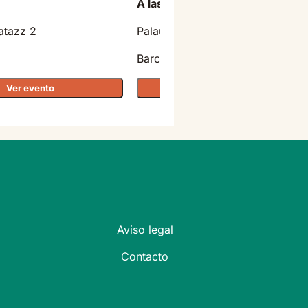
A las 20:30
atazz 2
Palau Sant Jordi
Barcelona
Ver evento
Ver evento
Aviso legal
Contacto