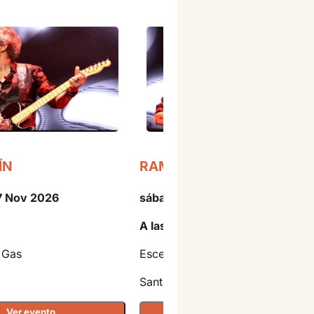
ÍN
RAMONCÍN
27 Nov 2026
sábado - 19 Dic 2026
A las 21:00
 Gas
Escenario Santander
Santander
Ver evento
Ver evento