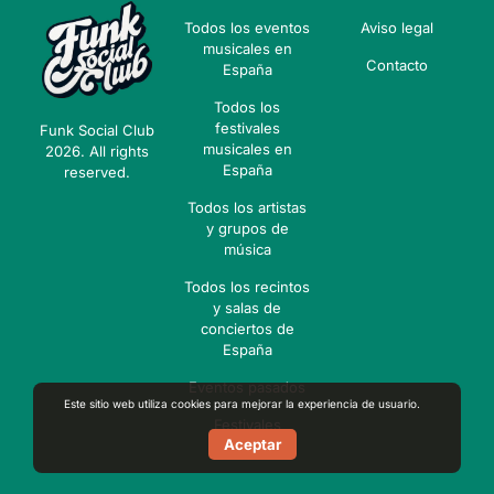
Todos los eventos
Aviso legal
musicales en
Contacto
España
Todos los
festivales
Funk Social Club
musicales en
2026. All rights
España
reserved.
Todos los artistas
y grupos de
música
Todos los recintos
y salas de
conciertos de
España
Eventos pasados
Este sitio web utiliza cookies para mejorar la experiencia de usuario.
Festivales
Aceptar
pasados