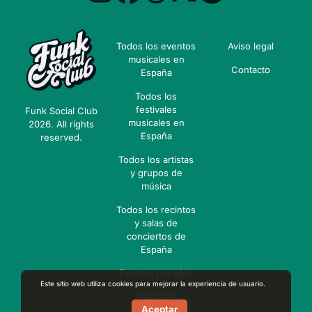
Todos los eventos
Aviso legal
musicales en
Contacto
España
Todos los
festivales
Funk Social Club
musicales en
2026. All rights
España
reserved.
Todos los artistas
y grupos de
música
Todos los recintos
y salas de
conciertos de
España
Eventos pasados
Este sitio web utiliza cookies para mejorar la experiencia de usuario.
Festivales
Aceptar
pasados