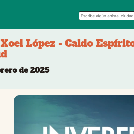
Xoel López - Caldo Espírito
id
ebrero de 2025