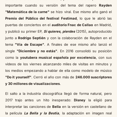
importante cuando su versión del tema del rapero
Rayden
"Matemática de la carne"
se hizo viral. Ese mismo año ganó el
Premio del Público del festival Festimad
, lo que le abrió las
puertas de conciertos en el
auditorio Fnac de Callao
en Madrid,
y publicó su primer EP,
Si quieres, pierdes
(2015), autoproducido
junto a
Rodrigo Septién
y con la colaboración de Rayden en el
tema
"Vía de Escape"
. A finales de ese mismo año lanzó el
single
"Diciembre y no estás"
. En 2016 consolidó su posición
como la
youtubera musical española por excelencia
, con sus
vídeos de los viernes alcanzando miles de visitas en minutos y
los medios empezando a hablar de ella como modelo de músico
"Do it yourself"
. Cerró el año con más de
246.000 suscriptores
y 30 millones de visualizaciones
.
El salto a la industria discográfica llegó de forma natural, pero
2017 trajo antes un hito inesperado:
Disney
la eligió para
interpretar las canciones de
Bella
en la versión en castellano de
la película
La Bella y la Bestia
, la adaptación en imagen real