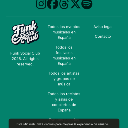
Todos los eventos
Aviso legal
musicales en
Contacto
España
Todos los
festivales
Funk Social Club
musicales en
2026. All rights
España
reserved.
Todos los artistas
y grupos de
música
Todos los recintos
y salas de
conciertos de
España
Eventos pasados
Este sitio web utiliza cookies para mejorar la experiencia de usuario.