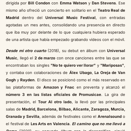
dirigida por
Bill Condon
con
Emma Watson
y
Dan Stevens
. Ese
mismo año ofreció un concierto en solitario en el
Teatro Real de
Madrid
dentro del
Universal Music Festival
, con entradas
agotadas un mes antes, consolidando una presencia en directo
que iba muy por delante de lo que cualquiera hubiera esperado
de una artista que había empezado grabando vídeos con el móvil.
Desde mi otro cuarto
(2018), su debut en álbum con
Universal
Music
, llegó el
2 de marzo
con once canciones entre las que se
encontraban los singles
"No te quiero ver llorar"
y
"Mariposas"
,
y contaba con colaboraciones de
Álex Ubago
,
La Oreja de Van
Gogh
y
Rayden
. El disco se posicionó como el más reservado en
las plataformas de
Amazon y Fnac
en preventa y alcanzó el
número 3 en las listas oficiales de Promusicae
. La gira de
presentación, el
Tour Al otro lado
, la llevó por las principales
salas de
Madrid, Barcelona, Bilbao, Alicante, Zaragoza, Murcia,
Granada y Sevilla
, además de festivales como el
Arenalsound
o
el festival de
Les Arts en Valencia
.
El camino que no me llevó a