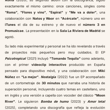
Roma
(2020), su segundo álbum con la discográfica, siguió
exactamente el mismo camino: once canciones, singles como
"Roma"
,
"Flores y vino"
,
"Espiral"
y
"Me va a doler"
, una
colaboración con
Natos y Waor
en
"Acércate"
, número uno en
iTunes
el día de su estreno y de nuevo el
número 3 en
Promusicae
. La presentación en la
Sala La Riviera de Madrid
se
agotó.
Su lado más experimental y personal se ha ido revelando a través
de proyectos más pequeños pero muy cuidados. El EP
Psicotropical
(2021) incluyó
"Tomando Tequila"
como adelanto,
con el primer
videoclip interactivo
producido en España
pensado para dispositivo móvil, y una colaboración con
Miki
Núñez
en
"Lo mejor"
.
Nostalgia
(2022) fue un EP acompañado
de un cortometraje de
30 minutos
que narraba una historia de
superación personal, incluyendo cuatro temas en castellano, uno
en inglés y una versión a capella con vocoder del clásico
"Moon
River"
. Le siguieron
Bomba de humo
(2023) y
Amor letal
(2025), completando una discografía que refleja la evolución